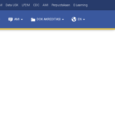
3M
Data USK
LP2M
CDC
AMI
Perpustakaan
E-Learning
PPs
Lamdik
Dasbor
AMI
DOK AKREDITASI
EN