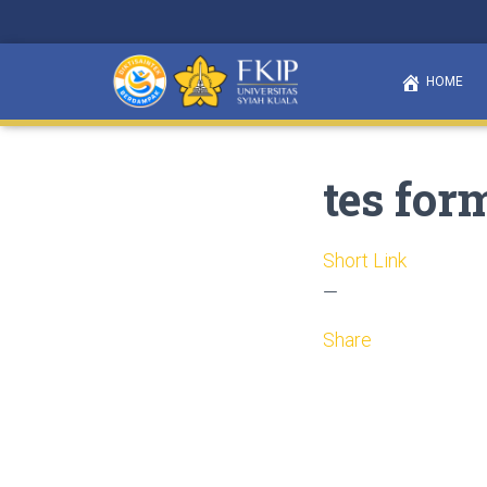
HOME
tes for
Short Link
—
Share