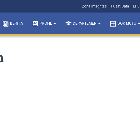
Zona Integritas
Pusat Data
LP
BERITA
PROFIL
DEPARTEMEN
DOK MUTU
m